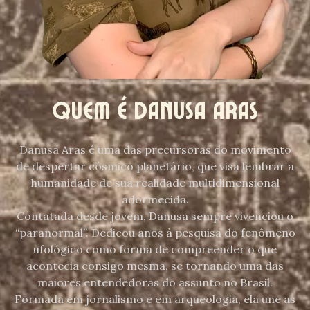
Quem é Danusa Aras
Danusa Aras é uma das precursoras do movimento
de despertar cósmico planetário, que visa lembrar a
humanidade de sua realidade multidimensional
adormecida.
Contatada desde jovem, Danusa sempre vivenciou o
“paranormal”. Dedicou anos à pesquisa do fenômeno
ufológico como forma de compreender o que
acontecia consigo mesma, se tornando uma das
maiores entendedoras do assunto no Brasil.
Formada em jornalismo e em arqueologia, ela une as