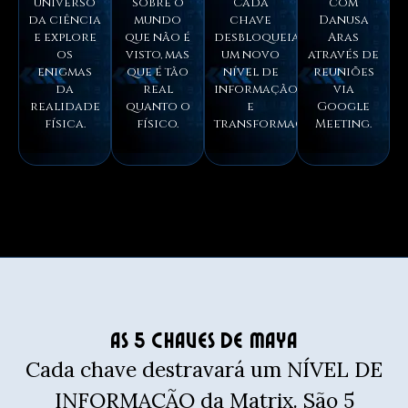
universo
sobre o
Cada
com
da ciência
mundo
chave
Danusa
e explore
que não é
desbloqueia
Aras
os
visto, mas
um novo
através de
enigmas
que é tão
nível de
reuniões
da
real
informação
via
realidade
quanto o
e
Google
física.
físico.
transformação.
Meeting.
As 5 Chaves de Maya
Cada chave destravará um NÍVEL DE
INFORMAÇÃO da Matrix. São 5