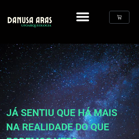
Livro – Operação Gênesis
Curso “Chaves de Maya”
JÁ SENTIU QUE HÁ MAIS
NA REALIDADE DO QUE