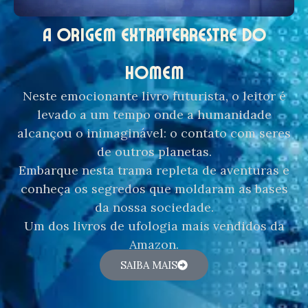
A ORIGEM EXTRATERRESTRE DO
HOMEM
Neste emocionante livro futurista, o leitor é
levado a um tempo onde a humanidade
alcançou o inimaginável: o contato com seres
de outros planetas.
Embarque nesta trama repleta de aventuras e
conheça os segredos que moldaram as bases
da nossa sociedade.
Um dos livros de ufologia mais vendidos da
Amazon.
SAIBA MAIS