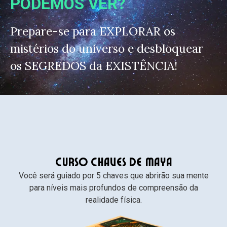
PODEMOS VER?
Prepare-se para EXPLORAR os
mistérios do universo e desbloquear
os SEGREDOS da EXISTÊNCIA!
CURSO CHAVES DE MAYA
Você
será guiado por 5 chaves que abri
rão sua mente
para níveis mais profundos de compreensão da
realidade física.